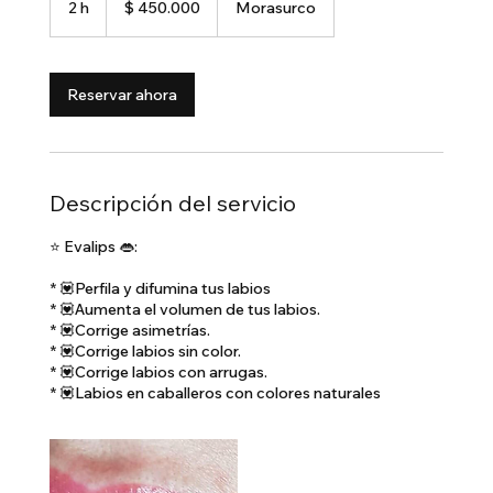
2 h
2
$ 450.000
Morasurco
colombianos
h
Reservar ahora
Descripción del servicio
⭐️ Evalips 👄:
* 💟Perfila y difumina tus labios
* 💟Aumenta el volumen de tus labios.
* 💟Corrige asimetrías.
* 💟Corrige labios sin color.
* 💟Corrige labios con arrugas.
* 💟Labios en caballeros con colores naturales