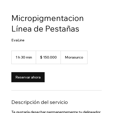
Micropigmentacion
Línea de Pestañas
EvaLine
150.000
pesos
1 h 30 min
1
$ 150.000
Morasurco
colombianos
3
0
Reservar ahora
m
i
n
Descripción del servicio
Te gustaría desechar permanentemente tu delineador