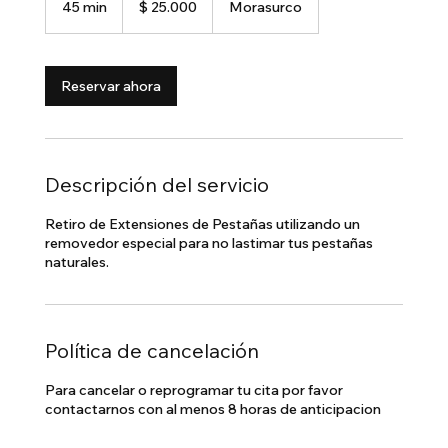
45 min
4
$ 25.000
Morasurco
colombianos
5
m
i
Reservar ahora
n
Descripción del servicio
Retiro de Extensiones de Pestañas utilizando un
removedor especial para no lastimar tus pestañas
naturales.
Política de cancelación
Para cancelar o reprogramar tu cita por favor
contactarnos con al menos 8 horas de anticipacion