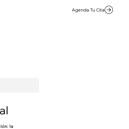
Agenda Tu Cita
al
ón: la