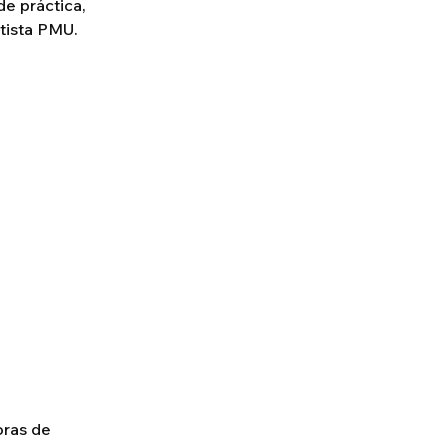
de práctica,
rtista PMU.
oras de