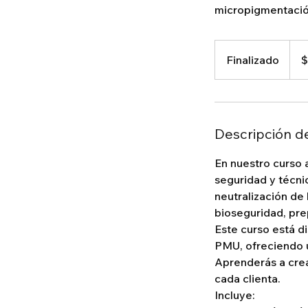
micropigmentació
3.00
peso
Finalizado
F
$
colo
i
n
a
l
Descripción de
i
z
En nuestro curso 
a
seguridad y técnic
d
neutralización de
o
bioseguridad, pre
Este curso está d
PMU, ofreciendo u
Aprenderás a crea
cada clienta.
Incluye: