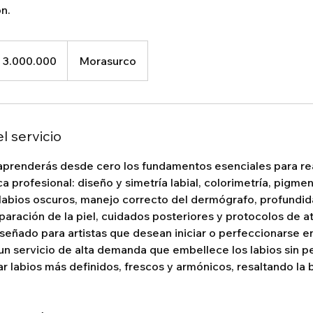
n.
0.000
s
 3.000.000
Morasurco
mbianos
l servicio
aprenderás desde cero los fundamentos esenciales para rea
a profesional: diseño y simetría labial, colorimetría, pigmen
 labios oscuros, manejo correcto del dermógrafo, profundid
paración de la piel, cuidados posteriores y protocolos de a
iseñado para artistas que desean iniciar o perfeccionarse e
n servicio de alta demanda que embellece los labios sin pe
r labios más definidos, frescos y armónicos, resaltando la b