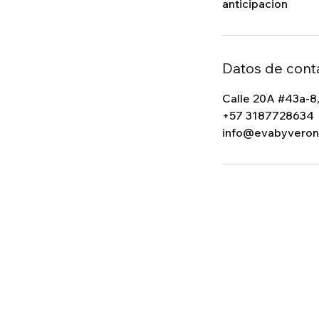
anticipacion
Datos de cont
Calle 20A #43a-8,
+57 3187728634
info@evabyveron