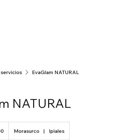
 servicios
EvaGlam NATURAL
am NATURAL
00
Morasurco
|
Ipiales