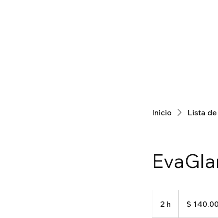
Inicio
Lista de
EvaGl
140.000
pesos
2 h
2
$ 140.0
colombianos