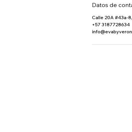
Datos de cont
Calle 20A #43a-8,
+57 3187728634
info@evabyveron