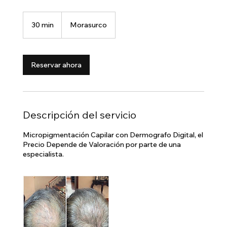
30 min
3
Morasurco
0
m
i
Reservar ahora
n
Descripción del servicio
Micropigmentación Capilar con Dermografo Digital, el
Precio Depende de Valoración por parte de una
especialista.